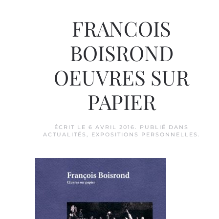
FRANCOIS
BOISROND
OEUVRES SUR
PAPIER
ÉCRIT LE
6 AVRIL 2016
. PUBLIÉ DANS
ACTUALITÉS
,
EXPOSITIONS PERSONNELLES
.