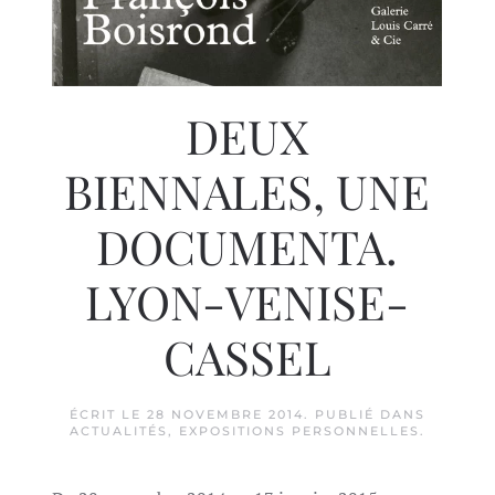
DEUX
BIENNALES, UNE
DOCUMENTA.
LYON-VENISE-
CASSEL
ÉCRIT LE
28 NOVEMBRE 2014
. PUBLIÉ DANS
ACTUALITÉS
,
EXPOSITIONS PERSONNELLES
.