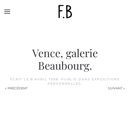
Skip to main content
Vence, galerie
Beaubourg.
ÉCRIT LE
8 AVRIL 1998
. PUBLIÉ DANS
EXPOSITIONS
PERSONNELLES
.
« PRÉCÉDENT
SUIVANT »