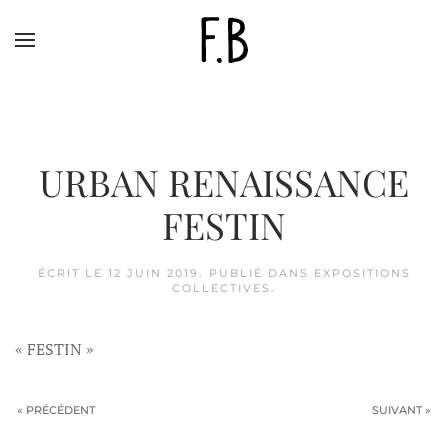
Skip to main content
URBAN RENAISSANCE
FESTIN
ÉCRIT LE
12 JUIN 2019
. PUBLIÉ DANS
EXPOSITIONS
COLLECTIVES
.
« FESTIN »
« PRÉCÉDENT
SUIVANT »